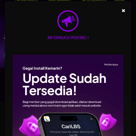
×
UNDUH
LUMBUNG138 APP
Nikmati berbagai permainan dalam satu
genggaman
INFORMASI PENTING !
UNDUH
PANDUAN INSTALASI
Lumbung138: Situs Link Slot777 Ngacir Agen Slot Gacor
Online Terbaik Tahun Ini