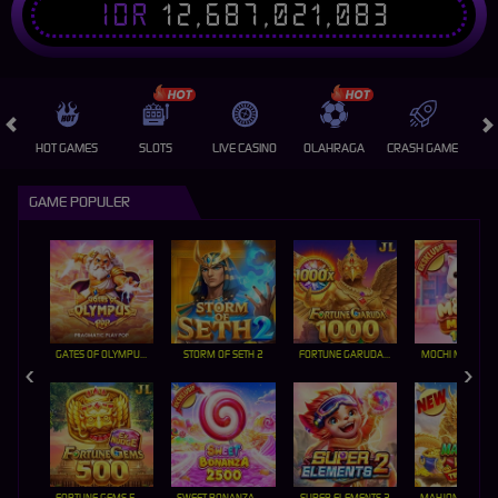
IDR
12,687,021,083
HOT GAMES
SLOTS
LIVE CASINO
OLAHRAGA
CRASH GAME
A
GAME POPULER
GATES OF OLYMPUS POP
STORM OF SETH 2
FORTUNE GARUDA 1000
MOCHI MANIA 1
FORTUNE GEMS 500
SWEET BONANZA 2500
SUPER ELEMENTS 2