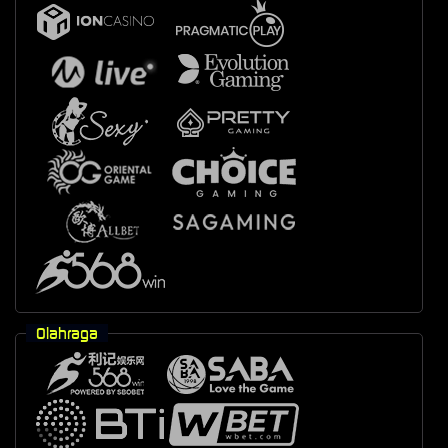
Olahraga