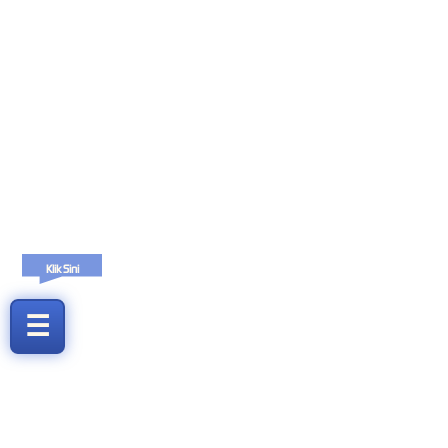
Klik Sini
☰