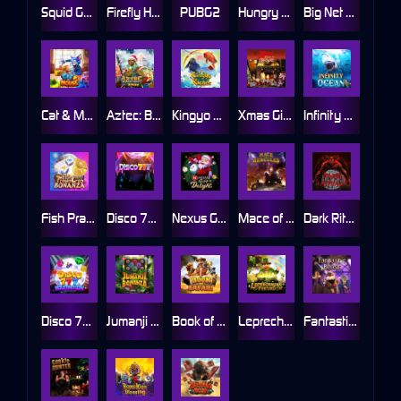
Squid Game 2: Mukunghwa
Firefly Hunter
PUBG2
Hungry Slime
Big Net Bass
Cat & Mouse
Aztec: Bonus Hunt 2 Xmas
Kingyo Riches
Xmas Gift Delight
Infinity Ocean
Fish Prawn Crab Bonanza
Disco 777
Nexus Gift Delight
Mace of Hercules
Dark Ritual
Disco 777 Hold and Win
Jumanji Bonanza
Book of Safari
Leprechaun’s Fortune
Fantastic Beast