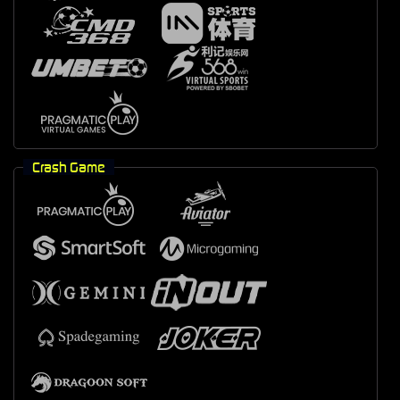
Crash Game