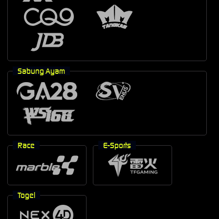
Sabung Ayam
Race
E-Sports
Togel