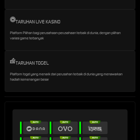
TARUHAN LIVE KASINO
Platform Pilihan bagi perusahaan-perusahaan terbaik di dunia, dengan pilihan
variasi game terbanyak
TARUHAN TOGEL
Platform togel yang menarik dari perusahan terbaik di dunia yang menawarkan
hadiah kemenangan besar